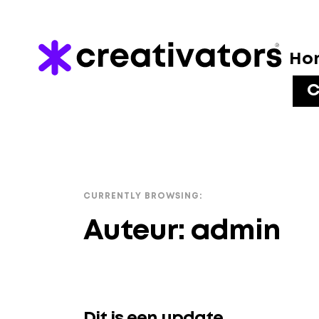
Ho
C
CURRENTLY BROWSING:
Auteur:
admin
Dit is een update