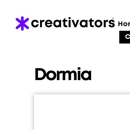
Ho
C
Dormia