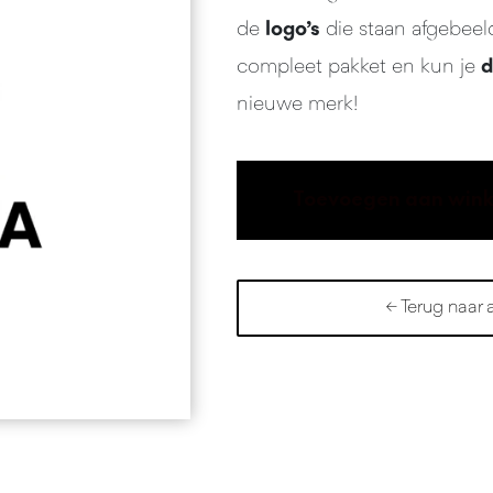
de
logo’s
die staan afgebeel
compleet pakket en kun je
d
nieuwe merk!
D
Toevoegen aan win
o
r
m
← Terug naar 
i
a
a
a
n