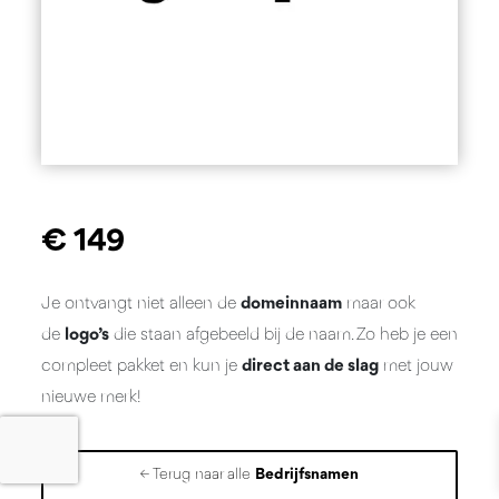
€
149
Je ontvangt niet alleen de
domeinnaam
maar ook
de
logo’s
die staan afgebeeld bij de naam. Zo heb je een
compleet pakket en kun je
direct aan de slag
met jouw
nieuwe merk!
← Terug naar alle
Bedrijfsnamen