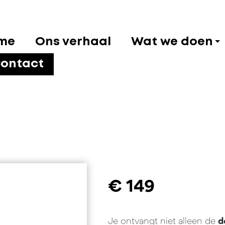
me
Ons verhaal
Wat we doen
ontact
€
149
Je ontvangt niet alleen de
d