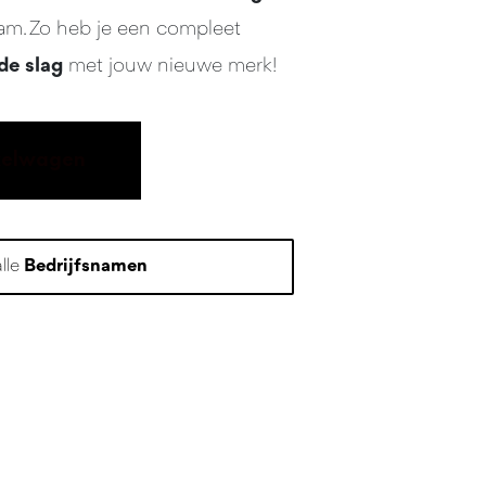
aam. Zo heb je een compleet
de slag
met jouw nieuwe merk!
kelwagen
alle
Bedrijfsnamen