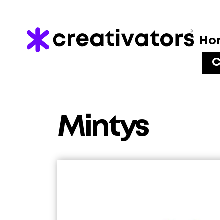
Ho
C
Mintys