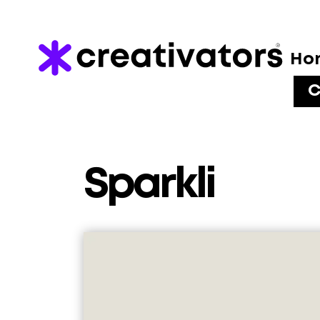
Ho
C
Sparkli