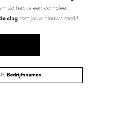
aam. Zo heb je een compleet
de slag
met jouw nieuwe merk!
kelwagen
alle
Bedrijfsnamen