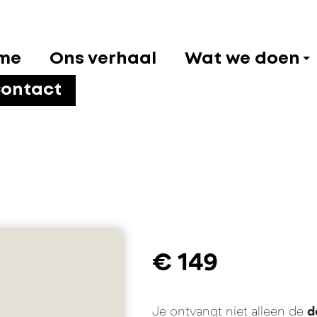
me
Ons verhaal
Wat we doen
ontact
€
149
Je ontvangt niet alleen de
d