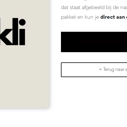
dat staat afgebeeld bij de n
pakket en kun je
direct aan 
S
Toevoegen aan win
p
a
r
← Terug naar 
k
l
i
a
a
n