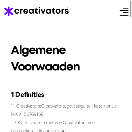
Algemene
Voorwaaden
1 Definities
1.1. Creativators:Creativators, gevestigd te Herten onder
KvK nr. 56769156.
1.2. Klant: degene met wie Creativators een
overeenkomst is aangegaan.